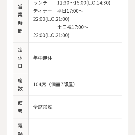
ランチ 11:30〜15:00(L.O.14:30)
営
ディナー 平日17:00〜
業
22:00(L.O.21:00)
時
土日祝17:00〜
間
22:00(L.O.21:00)
定
休
年中無休
日
席
104席（個室7部屋）
数
備
全席禁煙
考
電
話