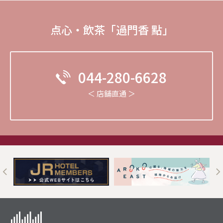
点心・飲茶「過門香 點」
044-280-6628
＜ 店舗直通 ＞
t