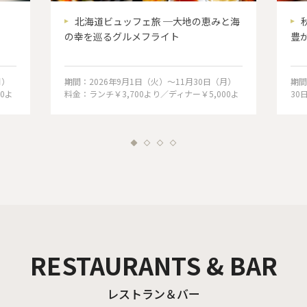
北海道ビュッフェ旅 ─大地の恵みと海
の幸を巡るグルメフライト
豊
月）
期間：2026年9月1日（火）〜11月30日（月）
期間
0よ
料金：ランチ￥3,700より／ディナー￥5,000よ
30
り
料金
RESTAURANTS & BAR
レストラン＆バー