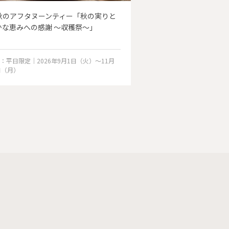
秋のアフタヌーンティー「秋の実りと
【かき氷】信州の天
かな恵みへの感謝 ～収穫祭～」
エ特製ソース、北海道
マリアージュ
：平日限定｜2026年9月1日（火）〜11月
期間：2026年6月1日（
日（月）
料金：￥1,680
：￥3,900