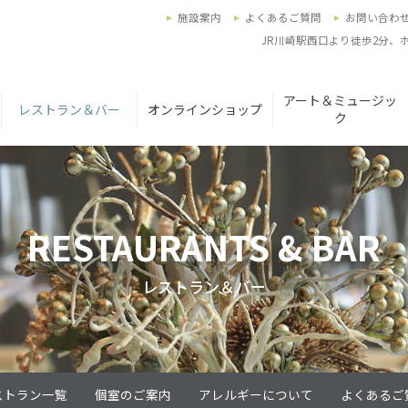
施設案内
よくあるご質問
お問い合わ
JR川崎駅西口より徒歩2分、
アート＆ミュージッ
レストラン＆バー
オンラインショップ
ク
RESTAURANTS & BAR
レストラン＆バー
ストラン一覧
個室のご案内
アレルギーについて
よくあるご