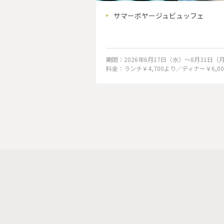
タルサービス「ベビカ
サマーボヤージュビュッフェ
から予約ができるベビー
ビスです。
期間：2026年6月17日（水）〜8月31日（
料金：ランチ￥4,700より／ディナー￥6,00
り