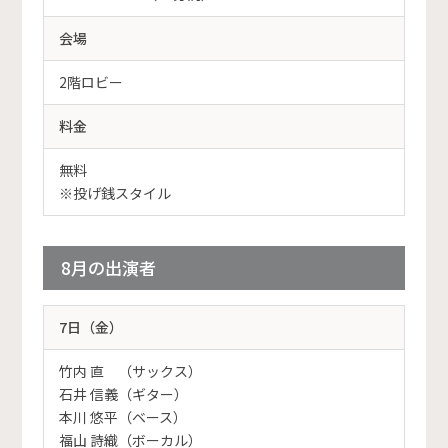
会場
2階ロビー
料金
無料
※投げ銭スタイル
8月の出演者
7日（金）
竹内 直 （サックス）
石井 信義（ギター）
本川 悠平（ベース）
福山 詩織（ボーカル）